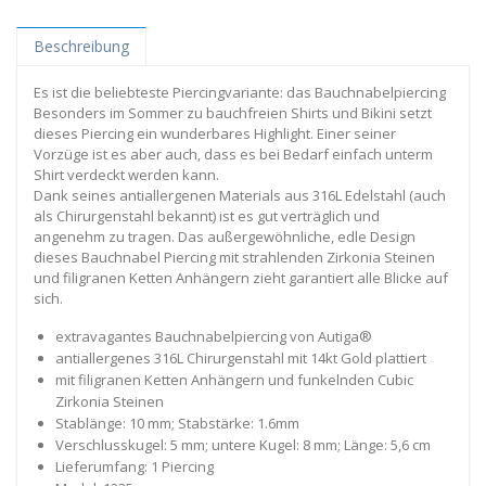
Beschreibung
Es ist die beliebteste Piercingvariante: das Bauchnabelpiercing
Besonders im Sommer zu bauchfreien Shirts und Bikini setzt
dieses Piercing ein wunderbares Highlight. Einer seiner
Vorzüge ist es aber auch, dass es bei Bedarf einfach unterm
Shirt verdeckt werden kann.
Dank seines antiallergenen Materials aus 316L Edelstahl (auch
als Chirurgenstahl bekannt) ist es gut verträglich und
angenehm zu tragen. Das außergewöhnliche, edle Design
dieses Bauchnabel Piercing mit strahlenden Zirkonia Steinen
und filigranen Ketten Anhängern zieht garantiert alle Blicke auf
sich.
extravagantes Bauchnabelpiercing von Autiga®
antiallergenes 316L Chirurgenstahl mit 14kt Gold plattiert
mit filigranen Ketten Anhängern und funkelnden Cubic
Zirkonia Steinen
Stablänge: 10 mm; Stabstärke: 1.6mm
Verschlusskugel: 5 mm; untere Kugel: 8 mm; Länge: 5,6 cm
Lieferumfang: 1 Piercing