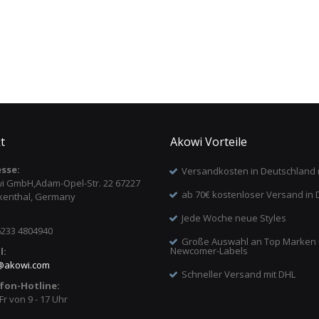
t
Akowi Vorteile
sse:
Versandkosten in Deutschland 
i GmbH,Adam-Opel-Str. 22 67227
ab 70€ kostenloser Versand in 
kenthal, Germany
Jede Woche neue Styles
6233 4804940
Große Auswahl an Top Marken
Newcomer-Labels
l:
@
akowi.com
Schneller Versand mit DHL
fon-Hotline:
Fr von 9 - 17 Uhr