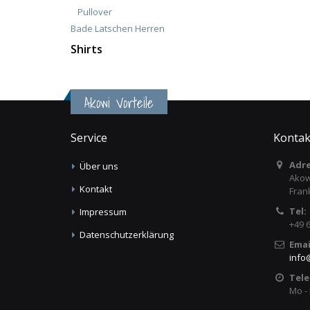
Pullover
Bade Latschen Herren
Shirts
Akowi Vorteile
Service
Kontak
Adre
Über uns
Akow
Kontakt
Fran
Tel:
Impressum
+49 
Datenschutzerklärung
Emai
info
Tele
Mo - 