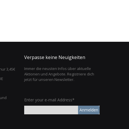
Verpasse keine Neuigkeiten
Immer die neusten Infos über aktuelle
nur 3,45€
Aktionen und Angebote. Registriere dich
DE
jetzt für unseren Newsletter.
 und
Enter your e-mail Address*
Anmelden