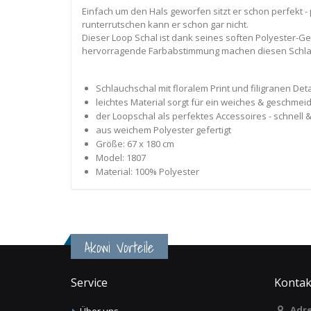
Einfach um den Hals geworfen sitzt er schon perfekt -
runterrutschen kann er schon gar nicht.
Dieser Loop Schal ist dank seines soften Polyester-Ge
hervorragende Farbabstimmung machen diesen Schla
Schlauchschal mit floralem Print und filigranen Det
leichtes Material sorgt für ein weiches & geschmei
der Loopschal als perfektes Accessoires - schnell 
aus weichem Polyester gefertigt
Größe: 67 x 180 cm
Model: 1807
Material: 100% Polyester
Akowi Vorteile
Service
Kontak
Adre
Über uns