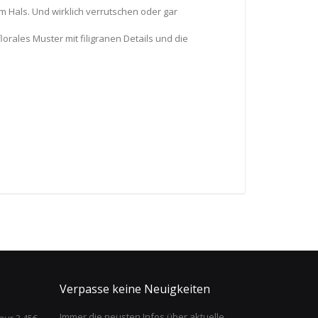
m Hals. Und wirklich verrutschen oder gar
rales Muster mit filigranen Details und die
Verpasse keine Neuigkeiten
Immer die neusten Infos über aktuelle
nur 3,45€