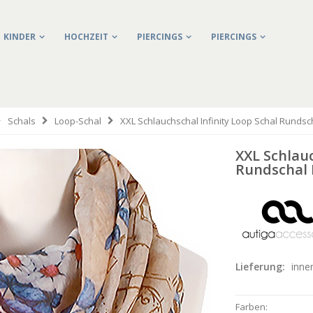
KINDER
HOCHZEIT
PIERCINGS
PIERCINGS
Schals
Loop-Schal
XXL Schlauchschal Infinity Loop Schal Runds
XXL Schlauc
Rundschal 
Lieferung:
inne
Farben: