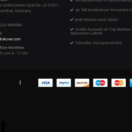
i GmbH,Adam-Opel-Str. 22 67227
ab 70€ kostenloser Versand in 
kenthal, Germany
Jede Woche neue Styles
6233 4804940
Große Auswahl an Top Marken
Newcomer-Labels
l:
@
akowi.com
Schneller Versand mit DHL
fon-Hotline:
Fr von 9 - 17 Uhr